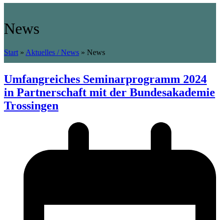
News
Start
»
Aktuelles / News
»
News
Umfangreiches Seminarprogramm 2024
in Partnerschaft mit der Bundesakademie
Trossingen