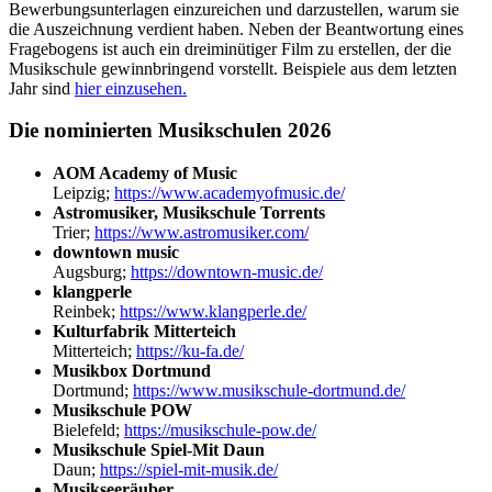
Bewerbungsunterlagen einzureichen und darzustellen, warum sie
die Auszeichnung verdient haben. Neben der Beantwortung eines
Fragebogens ist auch ein dreiminütiger Film zu erstellen, der die
Musikschule gewinnbringend vorstellt. Beispiele aus dem letzten
Jahr sind
hier einzusehen.
Die nominierten Musikschulen 2026
AOM Academy of Music
Leipzig;
https://www.academyofmusic.de/
Astromusiker, Musikschule Torrents
Trier;
https://www.astromusiker.com/
downtown music
Augsburg;
https://downtown-music.de/
klangperle
Reinbek;
https://www.klangperle.de/
Kulturfabrik Mitterteich
Mitterteich;
https://ku-fa.de/
Musikbox Dortmund
Dortmund;
https://www.musikschule-dortmund.de/
Musikschule POW
Bielefeld;
https://musikschule-pow.de/
Musikschule Spiel-Mit Daun
Daun;
https://spiel-mit-musik.de/
Musikseeräuber