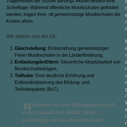
Trägermodell der Schule abhängt. Aktuell besteht eine
Schieflage: Während öffentliche Musikschulen gefördert
t
werden, tragen freie, oft gemeinnützige Musikschulen die
Kosten allein.
r
Wir setzen uns ein für:
Gleichstellung:
Einbeziehung gemeinnütziger
Freier Musikschulen in die Länderförderung.
r
Entlastung
der
Eltern:
Steuerliche Absetzbarkeit von
Musikschulbeiträgen.
t
Teilhabe:
Eine deutliche Erhöhung und
Entbürokratisierung des Bildung- und
Teilhabepakets (BuT).
/
“Wir
kämpfen
für
eine
Bildungslandschaft,
in
der
Qualität
und
Vielfalt
zählen
–
i
unabhängig
von
der Rechtsform der
t