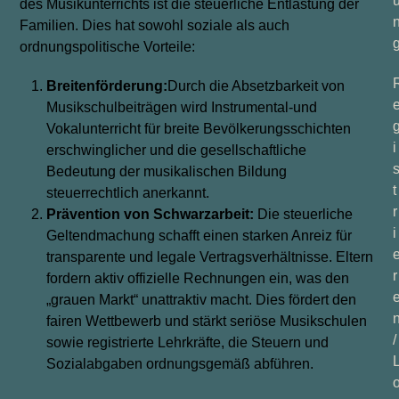
des Musikunterrichts ist die steuerliche Entlastung der
Familien. Dies hat sowohl soziale als auch
ordnungspolitische Vorteile:
Breitenförderung:
Durch die Absetzbarkeit von
Musikschulbeiträgen wird Instrumental-und
Vokalunterricht für breite Bevölkerungsschichten
i
erschwinglicher und die gesellschaftliche
Bedeutung der musikalischen Bildung
t
steuerrechtlich anerkannt.
r
Prävention von Schwarzarbeit:
Die steuerliche
i
Geltendmachung schafft einen starken Anreiz für
transparente und legale Vertragsverhältnisse. Eltern
r
fordern aktiv offizielle Rechnungen ein, was den
„grauen Markt“ unattraktiv macht. Dies fördert den
fairen Wettbewerb und stärkt seriöse Musikschulen
/
sowie registrierte Lehrkräfte, die Steuern und
Sozialabgaben ordnungsgemäß abführen.