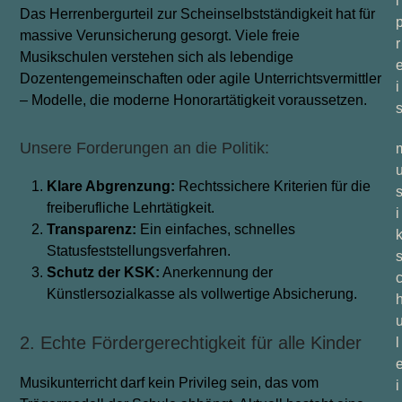
l
Das Herrenbergurteil zur Scheinselbstständigkeit hat für
massive Verunsicherung gesorgt. Viele freie
r
Musikschulen verstehen sich als lebendige
Dozentengemeinschaften oder agile Unterrichtsvermittler
i
– Modelle, die moderne Honorartätigkeit voraussetzen.
Unsere Forderungen an die Politik:
Klare
Abgrenzung:
Rechtssichere Kriterien für die
freiberufliche Lehrtätigkeit.
i
Transparenz:
Ein einfaches, schnelles
Statusfeststellungsverfahren.
Schutz
der
KSK:
Anerkennung der
Künstlersozialkasse als vollwertige Absicherung.
2. Echte Fördergerechtigkeit für alle Kinder
l
Musikunterricht darf kein Privileg sein, das vom
i