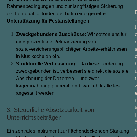
Rahmenbedingungen und zur langfristigen Sicherung
der Lehrqualität fordert der bdfm eine
gezielte
Unterstützung für Festanstellungen
.
t
Zweckgebundene
Zuschüsse:
Wir setzen uns für
eine prozentuale Refinanzierung von
sozialversicherungspflichtigen Arbeitsverhältnissen
in Musikschulen ein.
Strukturelle
Verbesserung:
Da diese Förderung
zweckgebunden ist, verbessert sie direkt die soziale
Absicherung der Dozenten – und zwar
t
trägerunabhängig überall dort, wo Lehrkräfte fest
angestellt werden.
r
3. Steuerliche Absetzbarkeit von
l
Unterrichtsbeiträgen
r
Ein zentrales Instrument zur flächendeckenden Stärkung