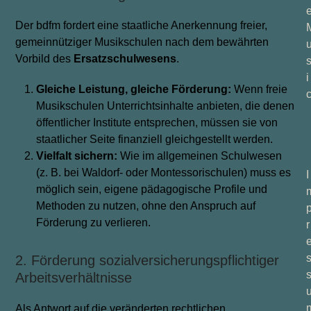
Der bdfm fordert eine staatliche Anerkennung freier,
gemeinnütziger Musikschulen nach dem bewährten
Vorbild des
Ersatzschulwesens
.
i
Gleiche Leistung, gleiche Förderung:
Wenn freie
Musikschulen Unterrichtsinhalte anbieten, die denen
öffentlicher Institute entsprechen, müssen sie von
staatlicher Seite finanziell gleichgestellt werden.
Vielfalt sichern:
Wie im allgemeinen Schulwesen
(z. B. bei Waldorf- oder Montessorischulen) muss es
I
möglich sein, eigene pädagogische Profile und
Methoden zu nutzen, ohne den Anspruch auf
Förderung zu verlieren.
r
2. Förderung sozialversicherungspflichtiger
Arbeitsverhältnisse
Als Antwort auf die veränderten rechtlichen