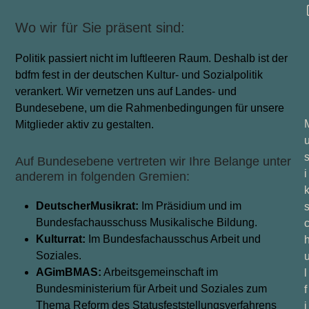
Wo wir für Sie präsent sind:
Politik passiert nicht im luftleeren Raum. Deshalb ist der
bdfm fest in der deutschen Kultur- und Sozialpolitik
verankert. Wir vernetzen uns auf Landes- und
Bundesebene, um die Rahmenbedingungen für unsere
Mitglieder aktiv zu gestalten.
Auf Bundesebene vertreten wir Ihre Belange unter
i
anderem in folgenden Gremien:
Deutscher
Musikrat:
Im Präsidium und im
Bundesfachausschuss Musikalische Bildung.
Kulturrat:
Im Bundesfachausschus Arbeit und
Soziales.
AG
im
BMAS:
Arbeitsgemeinschaft im
l
Bundesministerium für Arbeit und Soziales zum
f
Thema Reform des Statusfeststellungsverfahrens
i