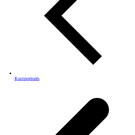
Kurzportraits
v
B