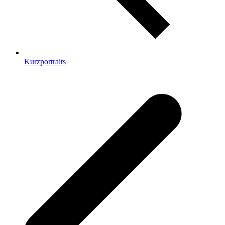
Kurzportraits
v
B