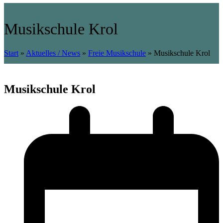
Musikschule Krol
Start
»
Aktuelles / News
»
Freie Musikschule
»
Musikschule Krol
Musikschule Krol