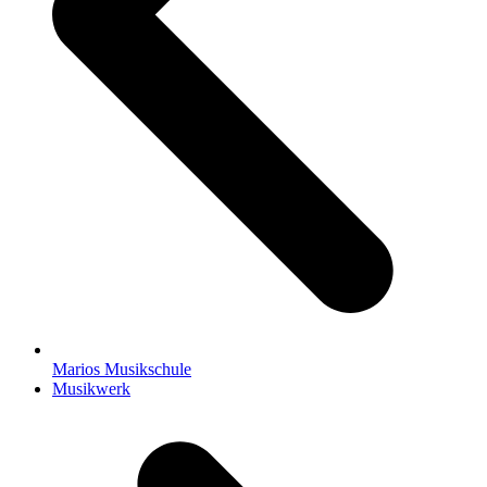
Marios Musikschule
Nächster
Musikwerk
Beitrag: