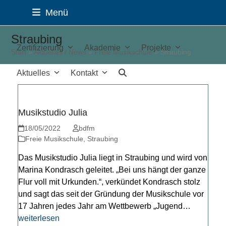
Skip
Menü
to
Bundesverband der Freien Musikschulen
content
Straubing
Zertifizierung
Akademie
Projekte
Start
»
Aktuelles / News
»
Freie Musikschule
»
Straubing
Aktuelles
Kontakt
Musikstudio Julia
18/05/2022
bdfm
Freie Musikschule
,
Straubing
Das Musikstudio Julia liegt in Straubing und wird von
Marina Kondrasch geleitet. „Bei uns hängt der ganze
Flur voll mit Urkunden.“, verkündet Kondrasch stolz
und sagt das seit der Gründung der Musikschule vor
17 Jahren jedes Jahr am Wettbewerb „Jugend…
weiterlesen