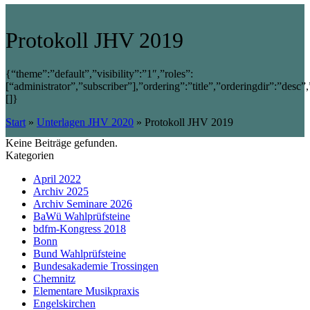
Protokoll JHV 2019
{“theme”:”default”,”visibility”:”1″,”roles”:
[“administrator”,”subscriber”],”ordering”:”title”,”orderingdir”:”d
[]}
Start
»
Unterlagen JHV 2020
»
Protokoll JHV 2019
Keine Beiträge gefunden.
Kategorien
April 2022
Archiv 2025
Archiv Seminare 2026
BaWü Wahlprüfsteine
bdfm-Kongress 2018
Bonn
Bund Wahlprüfsteine
Bundesakademie Trossingen
Chemnitz
Elementare Musikpraxis
Engelskirchen