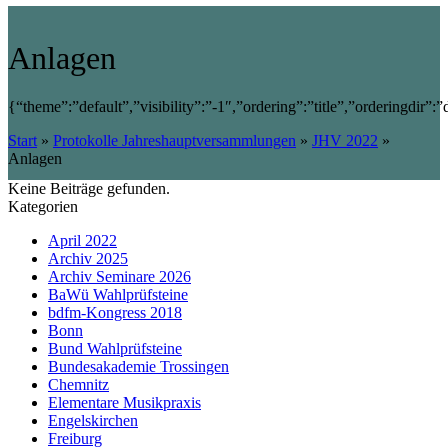
Anlagen
{“theme”:”default”,”visibility”:”-1″,”ordering”:”title”,”ordering
Start
»
Protokolle Jahreshauptversammlungen
»
JHV 2022
»
Anlagen
Keine Beiträge gefunden.
Kategorien
April 2022
Archiv 2025
Archiv Seminare 2026
BaWü Wahlprüfsteine
bdfm-Kongress 2018
Bonn
Bund Wahlprüfsteine
Bundesakademie Trossingen
Chemnitz
Elementare Musikpraxis
Engelskirchen
Freiburg