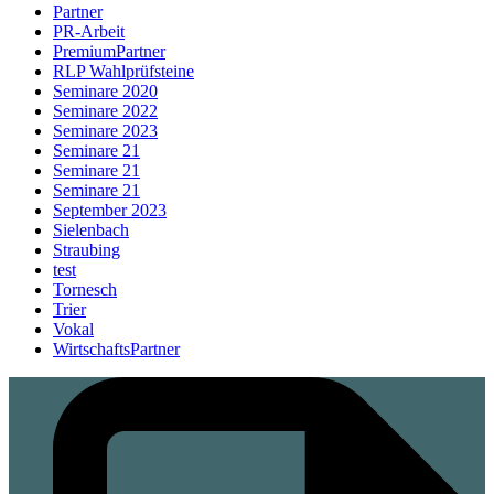
Partner
PR-Arbeit
PremiumPartner
RLP Wahlprüfsteine
Seminare 2020
Seminare 2022
Seminare 2023
Seminare 21
Seminare 21
Seminare 21
September 2023
Sielenbach
Straubing
test
Tornesch
Trier
Vokal
WirtschaftsPartner