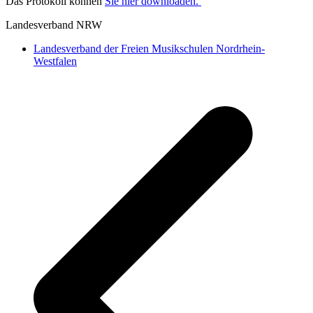
Das Protokoll können
Sie hier downloaden.
Landesverband NRW
Landesverband der Freien Musikschulen Nordrhein-
Westfalen
v
B