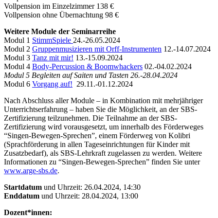
Vollpension im Einzelzimmer 138 €
Vollpension ohne Übernachtung 98 €
Weitere Module der Seminarreihe
Modul 1
StimmSpiele
24.-26.05.2024
Modul 2
Gruppenmusizieren mit Orff-Instrumenten
12.-14.07.2024
Modul 3
Tanz mit mir!
13.-15.09.2024
Modul 4
Body-Percussion & Boomwhackers
02.-04.02.2024
Modul 5 Begleiten auf Saiten und Tasten 26.-28.04.2024
Modul 6
Vorgang auf!
29.11.-01.12.2024
Nach Abschluss aller Module – in Kombination mit mehrjähriger
Unterrichtserfahrung – haben Sie die Möglichkeit, an der SBS-
Zertifizierung teilzunehmen. Die Teilnahme an der SBS-
Zertifizierung wird vorausgesetzt, um innerhalb des Förderweges
“Singen-Bewegen-Sprechen”, einem Förderweg von Kolibri
(Sprachförderung in allen Tageseinrichtungen für Kinder mit
Zusatzbedarf), als SBS-Lehrkraft zugelassen zu werden. Weitere
Informationen zu “Singen-Bewegen-Sprechen” finden Sie unter
www.arge-sbs.de
.
Startdatum
und Uhrzeit: 26.04.2024, 14:30
Enddatum
und Uhrzeit: 28.04.2024, 13:00
Dozent*innen: