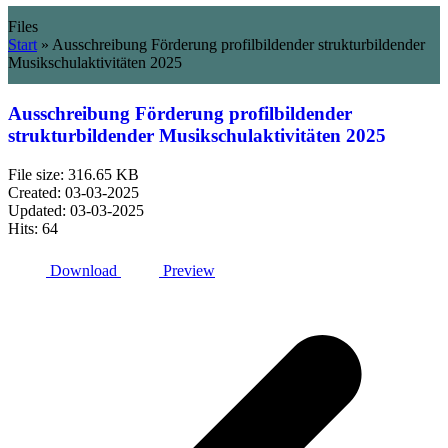
Files
Start
»
Ausschreibung Förderung profilbildender strukturbildender
Musikschulaktivitäten 2025
Ausschreibung Förderung profilbildender
strukturbildender Musikschulaktivitäten 2025
File size: 316.65 KB
Created: 03-03-2025
Updated: 03-03-2025
Hits: 64
Download
Preview
v
B