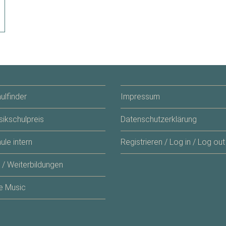
ulfinder
Impressum
ikschulpreis
Datenschutzerklärung
ule intern
Registrieren / Log in / Log out
 / Weiterbildungen
e Music