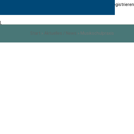
info@freie-musikschulen.de
Login / Logout / Registrieren
Start
»
Aktuelles / News
»
Musikschulpraxis