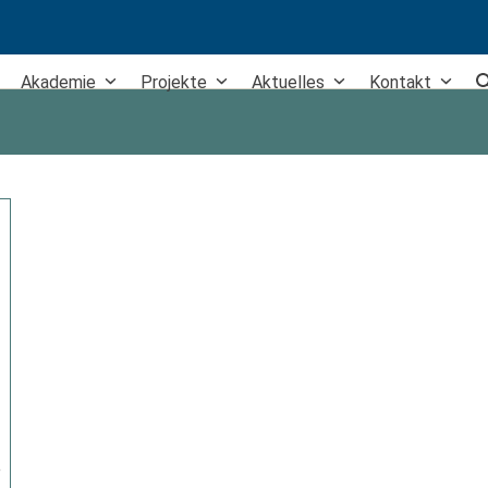
Home
+49 30 577 00 59 80
Akademie
Projekte
Aktuelles
Kontakt
e