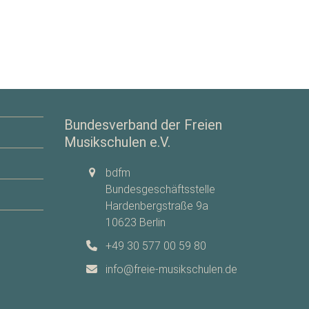
Bundesverband der Freien
Musikschulen e.V.
bdfm
Bundesgeschäftsstelle
Hardenbergstraße 9a
10623 Berlin
+49 30 577 00 59 80
info@freie-musikschulen.de