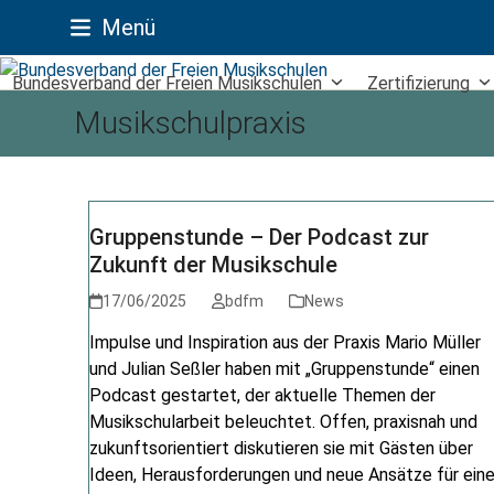
Skip
Facebook
RSS
Twitter
Menü
to
content
Bundesverband der Freien Musikschulen
Zertifizierung
Musikschulpraxis
Gruppenstunde – Der Podcast zur
Zukunft der Musikschule
17/06/2025
bdfm
News
Impulse und Inspiration aus der Praxis Mario Müller
und Julian Seßler haben mit „Gruppenstunde“ einen
Podcast gestartet, der aktuelle Themen der
Musikschularbeit beleuchtet. Offen, praxisnah und
zukunftsorientiert diskutieren sie mit Gästen über
Ideen, Herausforderungen und neue Ansätze für ein