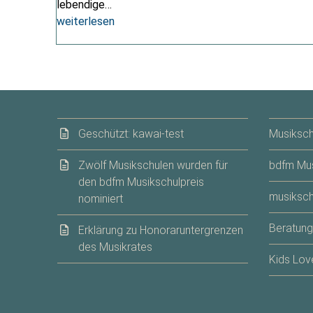
lebendige…
weiterlesen
Geschützt: kawai-test
Musiksch
Zwölf Musikschulen wurden für
bdfm Mus
den bdfm Musikschulpreis
musiksch
nominiert
Beratung
Erklärung zu Honoraruntergrenzen
des Musikrates
Kids Lov