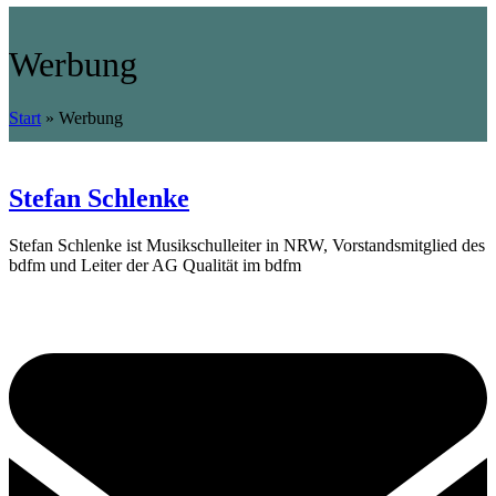
Werbung
Start
»
Werbung
Stefan Schlenke
Stefan Schlenke ist Musikschulleiter in NRW, Vorstandsmitglied des
bdfm und Leiter der AG Qualität im bdfm
E
M