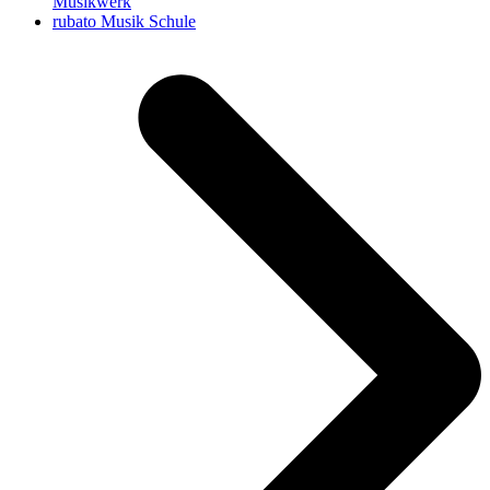
Musikwerk
Nächster
rubato Musik Schule
Beitrag: