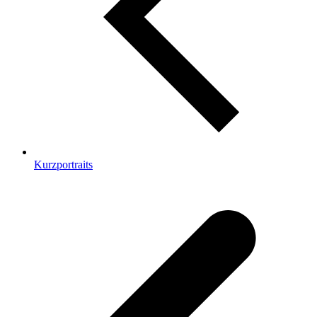
Kurzportraits
v
B