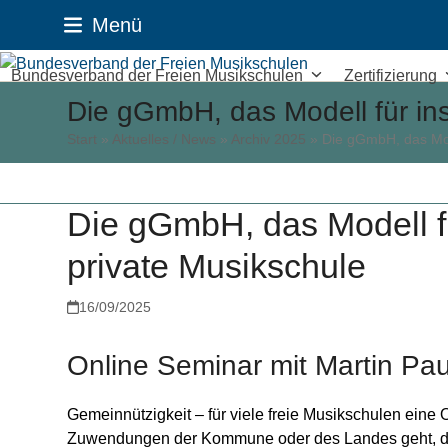
Skip
Facebook
RSS
Twitter
Menü
to
content
Bundesverband der Freien Musikschulen
Zertifizierung
Die gGmbH, das Modell für inst
Start
»
Aktuelles / News
»
Archiv 2025
»
Die gGmbH, das Mode
Die gGmbH, das Modell für
private Musikschule
16/09/2025
Online Seminar mit Martin P
Gemeinnützigkeit – für viele freie Musikschulen ein
Zuwendungen der Kommune oder des Landes geht, die